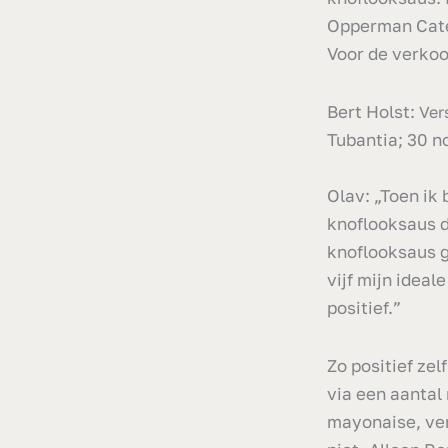
Opperman Cater
Voor de verkoo
Bert Holst:
Ver
Tubantia; 30 
Olav: „Toen ik
knoflooksaus di
knoflooksaus g
vijf mijn idea
positief.”
Zo positief ze
via een aantal
mayonaise, ver