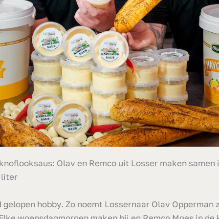
 knoflooksaus: Olav en Remco uit Losser maken samen 
liter
d gelopen hobby. Zo noemt Lossernaar Olav Opperman z
 Elke woensdagmorgen maken hij en Remco Moes in de 