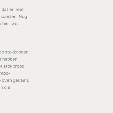
 dat er heel
 soorten. Nog
e hier wel
op stokbroden.
We hebben
et stokbrood
umbo-
e oven gedaan,
n die