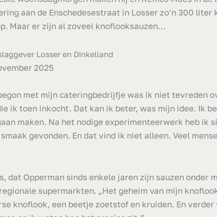
ing aan de Enschedesestraat in Losser zo’n 300 liter 
p. Maar er zijn al zoveel knoflooksauzen…
slaggever Losser en Dinkelland
november 2025
 begon met mijn cateringbedrijfje was ik niet tevreden o
e ik toen inkocht. Dat kan ik beter, was mijn idee. Ik be
aan maken. Na het nodige experimenteerwerk heb ik si
le smaak gevonden. En dat vind ik niet alleen. Veel men
lfs, dat Opperman sinds enkele jaren zijn sauzen onder 
 regionale supermarkten. „Het geheim van mijn knoflo
se knoflook, een beetje zoetstof en kruiden. En verder v