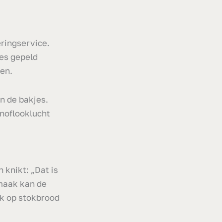
ringservice.
jes gepeld
en.
n de bakjes.
noflooklucht
 knikt: „Dat is
smaak kan de
ok op stokbrood