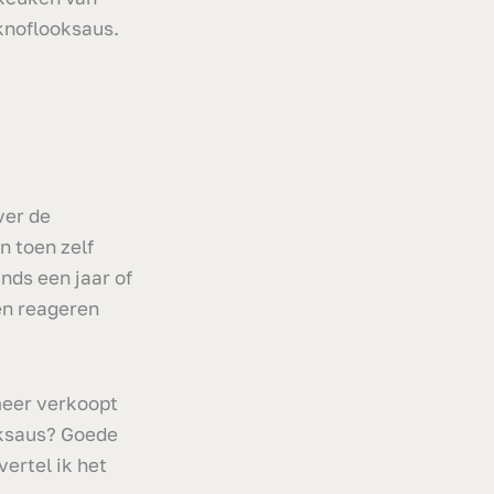
knoflooksaus.
ver de
n toen zelf
nds een jaar of
sen reageren
meer verkoopt
oksaus? Goede
ertel ik het