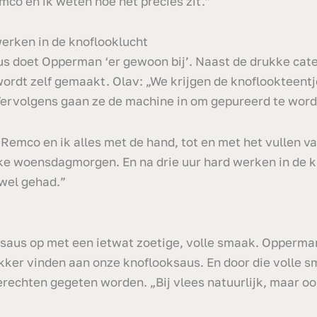
mco en ik weten hoe het precies zit.”
werken in de knoflooklucht
s doet Opperman ‘er gewoon bij’. Naast de drukke cate
ordt zelf gemaakt. Olav: „We krijgen de knoflookteent
ervolgens gaan ze de machine in om gepureerd te word
emco en ik alles met de hand, tot en met het vullen va
ke woensdagmorgen. En na drie uur hard werken in de k
 wel gehad.”
 saus op met een ietwat zoetige, volle smaak. Opperman
ker vinden aan onze knoflooksaus. En door die volle 
gerechten gegeten worden. „Bij vlees natuurlijk, maar o