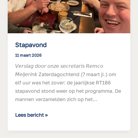
Stapavond
11 maart 2026
𝘝𝘦𝘳𝘴𝘭𝘢𝘨 𝘥𝘰𝘰𝘳 𝘰𝘯𝘻𝘦 𝘴𝘦𝘤𝘳𝘦𝘵𝘢𝘳𝘪𝘴 𝘙𝘦𝘮𝘤𝘰
𝘔𝘦𝘪𝘫𝘦𝘳𝘪𝘯𝘬 Zaterdagochtend (7 maart jl.) om
elf uur was het zover: de jaarlijkse RT186
stapavond stond weer op het programma. De
mannen verzamelden zich op het...
Lees bericht »