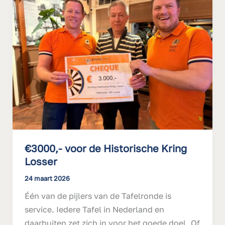
de
Historische
Kring
Losser
€3000,- voor de Historische Kring
Losser
24 maart 2026
Één van de pijlers van de Tafelronde is
service. Iedere Tafel in Nederland en
daarbuiten zet zich in voor het goede doel. Of