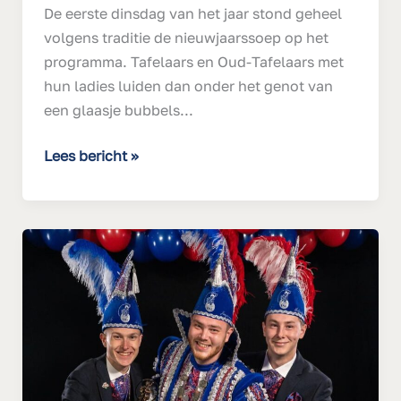
De eerste dinsdag van het jaar stond geheel
volgens traditie de nieuwjaarssoep op het
programma. Tafelaars en Oud-Tafelaars met
hun ladies luiden dan onder het genot van
een glaasje bubbels...
Lees bericht »
Jongerenprins
Ties
I