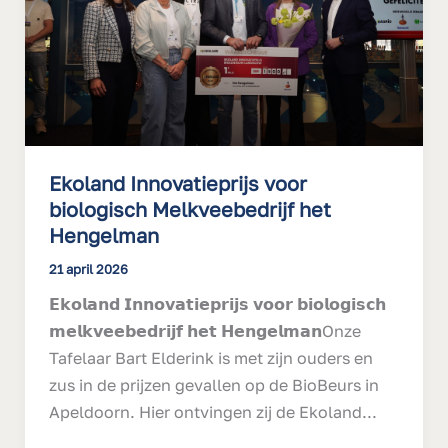
Melkveebedrijf
het
Hengelman
Ekoland Innovatieprijs voor
biologisch Melkveebedrijf het
Hengelman
21 april 2026
𝗘𝗸𝗼𝗹𝗮𝗻𝗱 𝗜𝗻𝗻𝗼𝘃𝗮𝘁𝗶𝗲𝗽𝗿𝗶𝗷𝘀 𝘃𝗼𝗼𝗿 𝗯𝗶𝗼𝗹𝗼𝗴𝗶𝘀𝗰𝗵
𝗺𝗲𝗹𝗸𝘃𝗲𝗲𝗯𝗲𝗱𝗿𝗶𝗷𝗳 𝗵𝗲𝘁 𝗛𝗲𝗻𝗴𝗲𝗹𝗺𝗮𝗻Onze
Tafelaar Bart Elderink is met zijn ouders en
zus in de prijzen gevallen op de BioBeurs in
Apeldoorn. Hier ontvingen zij de Ekoland...