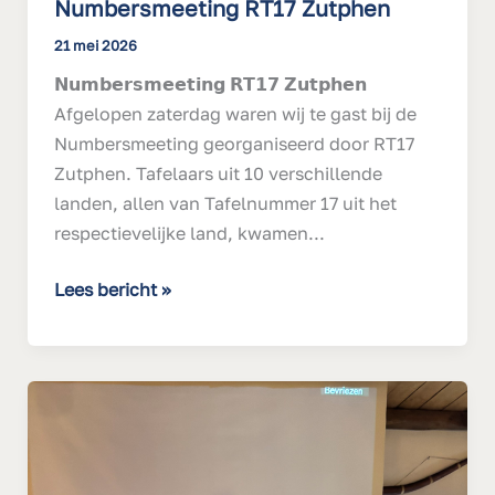
Numbersmeeting RT17 Zutphen
21 mei 2026
𝗡𝘂𝗺𝗯𝗲𝗿𝘀𝗺𝗲𝗲𝘁𝗶𝗻𝗴 𝗥𝗧𝟭𝟳 𝗭𝘂𝘁𝗽𝗵𝗲𝗻
Afgelopen zaterdag waren wij te gast bij de
Numbersmeeting georganiseerd door RT17
Zutphen. Tafelaars uit 10 verschillende
landen, allen van Tafelnummer 17 uit het
respectievelijke land, kwamen...
Lees bericht »
Vol
gas
voor
goud!