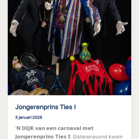
Jongerenprins Ties I
3 januari 2026
'𝗡 𝗗𝗜𝗝𝗞 𝘃𝗮𝗻 𝗲𝗲𝗻 𝗰𝗮𝗿𝗻𝗮𝘃𝗮𝗹 𝗺𝗲𝘁
𝗝𝗼𝗻𝗴𝗲𝗿𝗲𝗻𝗽𝗿𝗶𝗻𝘀 𝗧𝗶𝗲𝘀 𝗜 Gisterenavond kwam