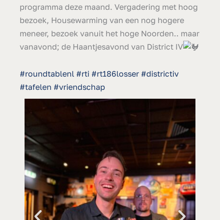
programma deze maand. Vergadering met hoog
bezoek, Housewarming van een nog hogere
meneer, bezoek vanuit het hoge Noorden.. maar
vanavond; de Haantjesavond van District IV
#roundtablenl
#rti
#rt186losser
#districtiv
#tafelen
#vriendschap